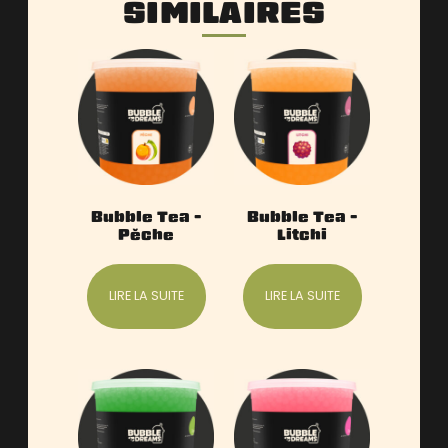
SIMILAIRES
Bubble Tea –
Bubble Tea –
Pêche
Litchi
LIRE LA SUITE
LIRE LA SUITE